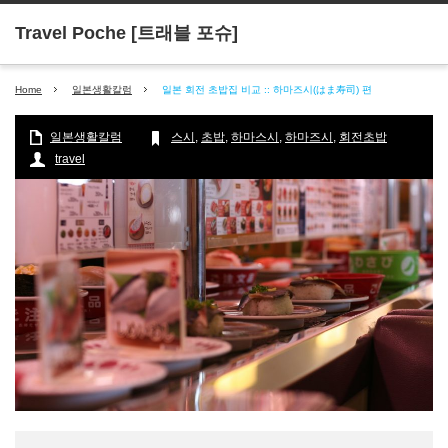
Home
일본생활칼럼
일본 회전 초밥집 비교 :: 하마즈시(はま寿司) 편
일본생활칼럼
스시
,
초밥
,
하마스시
,
하마즈시
,
회전초밥
travel