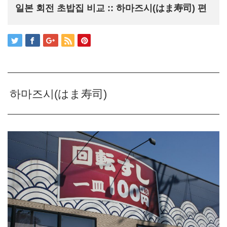
일본 회전 초밥집 비교 :: 하마즈시(はま寿司) 편
하마즈시(はま寿司)