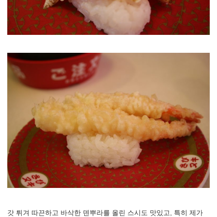
갓 튀겨 따끈하고 바삭한 덴뿌라를 올린 스시도 맛있고, 특히 제가