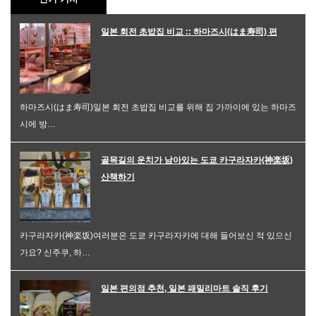
일본 회전 초밥집 비교 :: 하마즈시(はま寿司) 편
하마즈시(はま寿司)일본 회전 초밥집 비교를 위해 집 가까이에 있는 하마즈
시에 방…
골목길의 운치가 남아있는 도쿄 카구라자카(神楽坂)
산책하기
카구라자카(神楽坂)여러분은 도쿄 카구라자카에 대해 들어보신 적 있으신
가요? 신주쿠, 하…
일본 편의점 추천, 일본 패밀리마트 솔직 후기