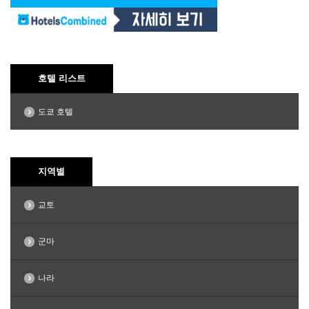
호텔 리스트
도쿄 호텔
지역별
교토
군마
나라