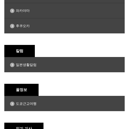
와카야마
후쿠오카
칼럼
일본생활칼럼
꿀정보
도쿄근교여행
인기 기사