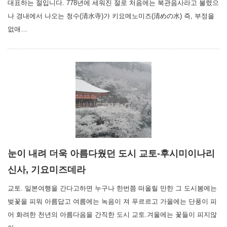
대표하는 절입니다. 778년에 세워진 절로 처음에는 북관음사라고 불렸으
나 경내에서 나오는 청수(清水寺)가 키요메노미즈(清めの水) 즉, 부정을
없애…
눈이 내려 더욱 아름다웠던 도시 교토-후시미이나리
신사, 기요미즈데라
교토. 일본여행을 간다고하면 누구나 한번쯤 떠올릴 만한 그 도시봄에는
벚꽃을 피워 아름답고 여름에는 녹음이 져 푸르르고 가을에는 단풍이 피
어 화려한 천년의 아름다음을 간직한 도시 교토.겨울에는 꽃들이 피지않