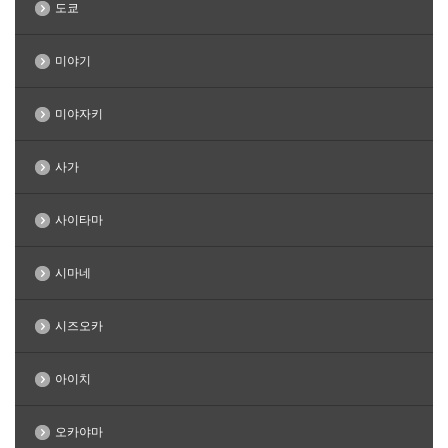
도쿄
미야기
미야자키
사가
사이타마
시마네
시즈오카
아이치
오카야마