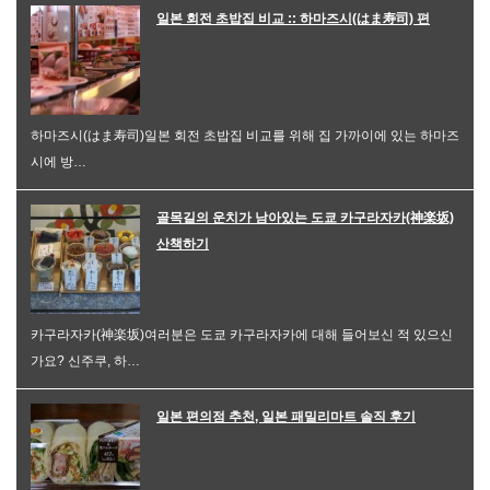
일본 회전 초밥집 비교 :: 하마즈시(はま寿司) 편
하마즈시(はま寿司)일본 회전 초밥집 비교를 위해 집 가까이에 있는 하마즈
시에 방…
골목길의 운치가 남아있는 도쿄 카구라자카(神楽坂)
산책하기
카구라자카(神楽坂)여러분은 도쿄 카구라자카에 대해 들어보신 적 있으신
가요? 신주쿠, 하…
일본 편의점 추천, 일본 패밀리마트 솔직 후기